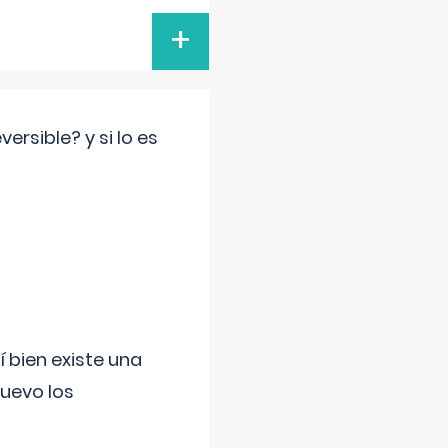
+
rsible? y si lo es
í bien existe una
uevo los