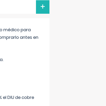
+
tro médico para
comprarlo antes en
a.
 el DIU de cobre