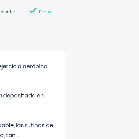
olestia
Parto
jercicio aeróbico
a depositada en
ble, las rutinas de
o, tan
...