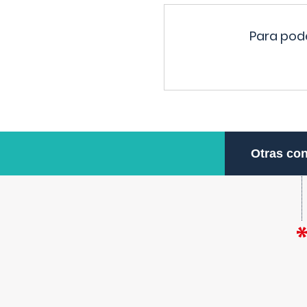
Para pode
Otras con