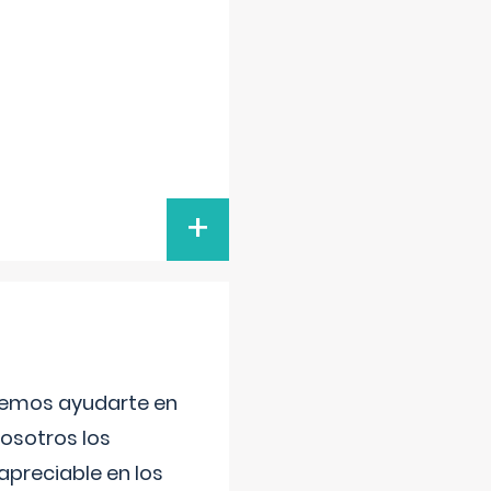
+
aremos ayudarte en
nosotros los
preciable en los