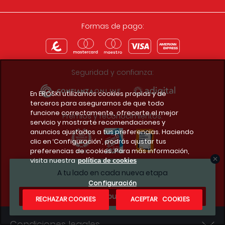
Formas de pago:
Seguridad y confianza:
En EROSKI utilizamos cookies propias y de
terceros para asegurarnos de que todo
funcione correctamente, ofrecerte el mejor
Premios y reconocimientos:
servicio y mostrarte recomendaciones y
anuncios ajustados a tus preferencias. Haciendo
clic en ‘Configuración’, podrás ajustar tus
preferencias de cookies. Para más información,
visita nuestra
política de cookies
Descarga la app del club
A tu lado en cada nueva etapa
Configuración
¿Te apuntas?
RECHAZAR COOKIES
ACEPTAR COOKIES
Condiciones legales