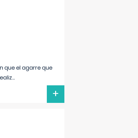
n que el agarre que
ealiz
...
+