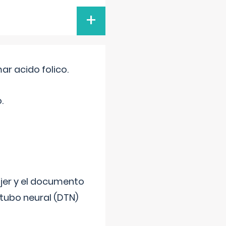
+
r acido folico.
.
ujer y el documento
 tubo neural (DTN)