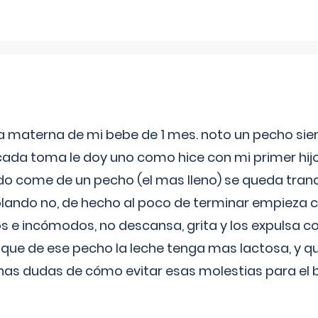
ia materna de mi bebe de 1 mes. noto un pecho s
 cada toma le doy uno como hice con mi primer hi
do come de un pecho (el mas lleno) se queda tranqu
lando no, de hecho al poco de terminar empieza c
s e incómodos, no descansa, grita y los expulsa co
 que de ese pecho la leche tenga mas lactosa, y 
as dudas de cómo evitar esas molestias para el