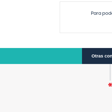
Para pode
Otras con