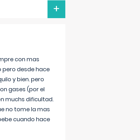
+
iempre con mas
jo pero desde hace
ilo y bien. pero
on gases (por el
n muchs dificultad.
que no tome la mas
 bebe cuando hace