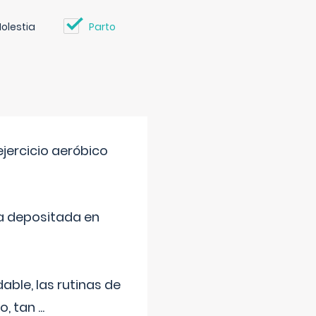
olestia
Parto
jercicio aeróbico
a depositada en
ble, las rutinas de
o, tan
...