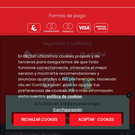
Formas de pago:
Seguridad y confianza:
En EROSKI utilizamos cookies propias y de
terceros para asegurarnos de que todo
funcione correctamente, ofrecerte el mejor
Premios y reconocimientos:
servicio y mostrarte recomendaciones y
anuncios ajustados a tus preferencias. Haciendo
clic en ‘Configuración’, podrás ajustar tus
preferencias de cookies. Para más información,
visita nuestra
política de cookies
Descarga la app del club
A tu lado en cada nueva etapa
Configuración
¿Te apuntas?
RECHAZAR COOKIES
ACEPTAR COOKIES
Condiciones legales