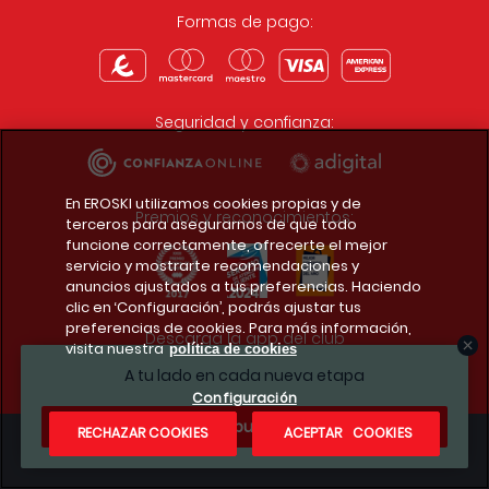
Formas de pago:
Seguridad y confianza:
En EROSKI utilizamos cookies propias y de
Premios y reconocimientos:
terceros para asegurarnos de que todo
funcione correctamente, ofrecerte el mejor
servicio y mostrarte recomendaciones y
anuncios ajustados a tus preferencias. Haciendo
clic en ‘Configuración’, podrás ajustar tus
preferencias de cookies. Para más información,
Descarga la app del club
visita nuestra
política de cookies
A tu lado en cada nueva etapa
Configuración
¿Te apuntas?
RECHAZAR COOKIES
ACEPTAR COOKIES
Condiciones legales