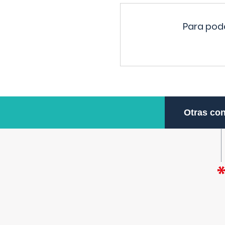
Para pode
Otras con