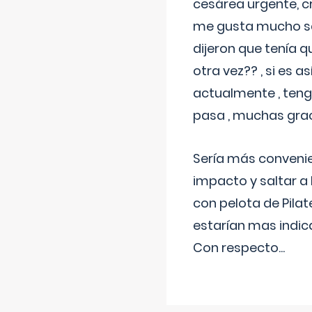
cesárea urgente, c
me gusta mucho sal
dijeron que tenía
otra vez?? , si es 
actualmente , teng
pasa , muchas gra
Sería más conveni
impacto y saltar a 
con pelota de Pilat
estarían mas indic
Con respecto
...