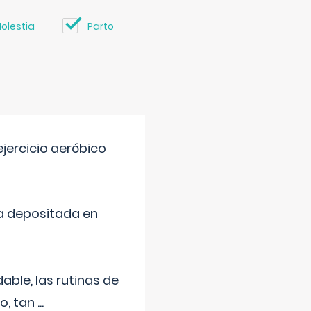
olestia
Parto
jercicio aeróbico
a depositada en
ble, las rutinas de
o, tan
...