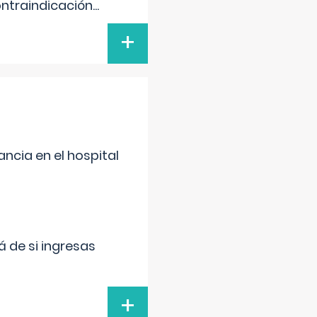
ontraindicación
...
+
ncia en el hospital
 de si ingresas
+