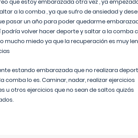
reo que estoy embarazada otra vez , ya empezado
tar a la comba , ya que sufro de ansiedad y des
 que pasar un año para poder quedarme embarazad
así podría volver hacer deporte y saltar a la comba
o mucho miedo ya que la recuperación es muy lent
cias
ente estando embarazada que no realizara depor
la comba lo es. Caminar, nadar, realizar ejercicios
es u otros ejercicios que no sean de saltos quizás
ados.