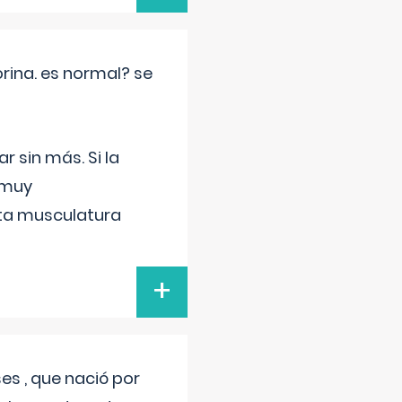
rina. es normal? se
 sin más. Si la
 muy
sta musculatura
+
s , que nació por