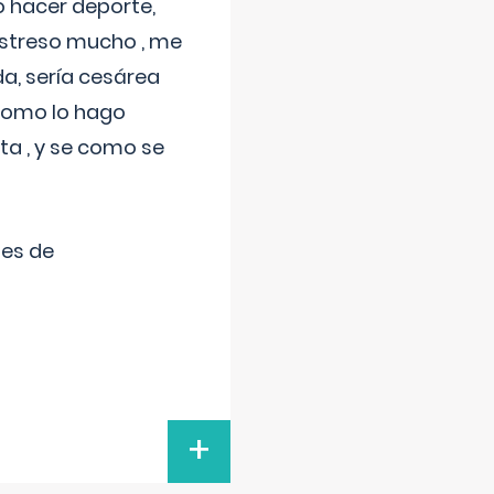
 hacer deporte,
estreso mucho , me
a, sería cesárea
 como lo hago
a , y se como se
tes de
+