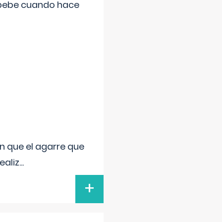
 bebe cuando hace
n que el agarre que
ealiz
...
+