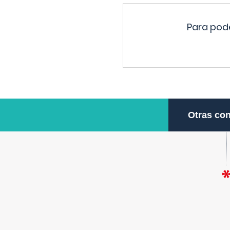
Para pode
Otras con