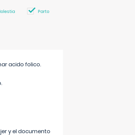
olestia
Parto
r acido folico.
.
ujer y el documento