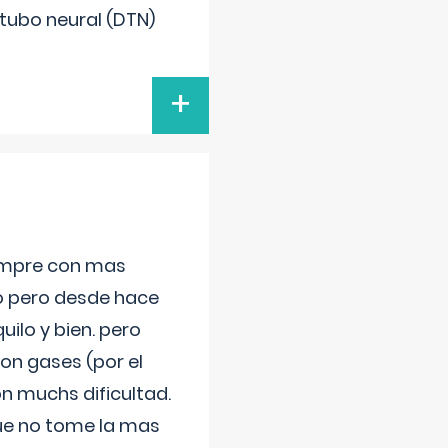
 tubo neural (DTN)
+
iempre con mas
jo pero desde hace
ilo y bien. pero
on gases (por el
n muchs dificultad.
que no tome la mas