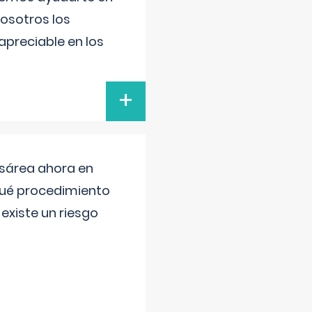
nosotros los
preciable en los
+
esárea ahora en
 qué procedimiento
existe un riesgo