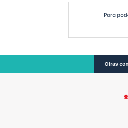
Para pode
Otras con