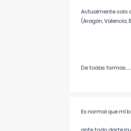
Actualmente solo 
(Aragón, Valencia, B
De todas formas,
...
Es normal que mí b
ante todo darte la