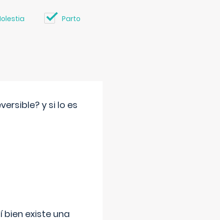
olestia
Parto
rsible? y si lo es
í bien existe una