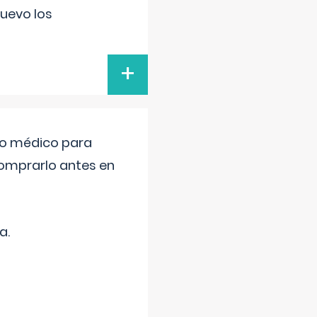
uevo los
+
tro médico para
comprarlo antes en
a.