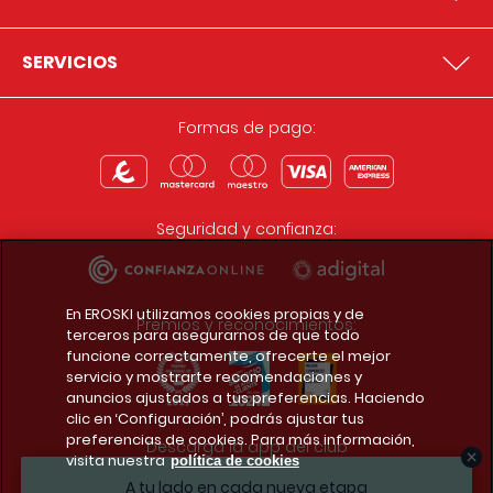
SERVICIOS
Formas de pago:
Seguridad y confianza:
En EROSKI utilizamos cookies propias y de
Premios y reconocimientos:
terceros para asegurarnos de que todo
funcione correctamente, ofrecerte el mejor
servicio y mostrarte recomendaciones y
anuncios ajustados a tus preferencias. Haciendo
clic en ‘Configuración’, podrás ajustar tus
preferencias de cookies. Para más información,
Descarga la app del club
visita nuestra
política de cookies
A tu lado en cada nueva etapa