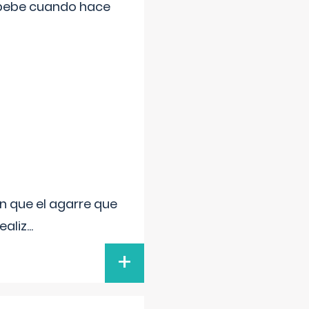
 bebe cuando hace
n que el agarre que
ealiz
...
+