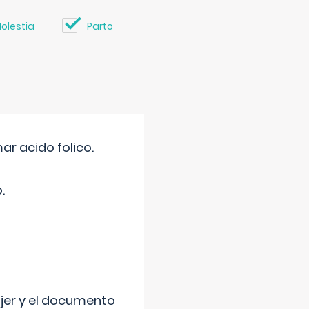
olestia
Parto
r acido folico.
.
ujer y el documento