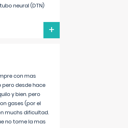
 tubo neural (DTN)
+
iempre con mas
jo pero desde hace
ilo y bien. pero
on gases (por el
n muchs dificultad.
que no tome la mas