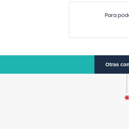
Para pode
Otras con