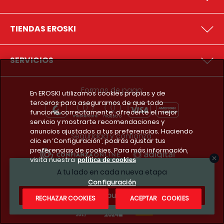
TIENDAS EROSKI
SERVICIOS
Formas de pago:
En EROSKI utilizamos cookies propias y de
terceros para asegurarnos de que todo
funcione correctamente, ofrecerte el mejor
servicio y mostrarte recomendaciones y
anuncios ajustados a tus preferencias. Haciendo
Seguridad y confianza:
clic en ‘Configuración’, podrás ajustar tus
preferencias de cookies. Para más información,
visita nuestra
política de cookies
A tu lado en cada nueva etapa
Premios y reconocimientos:
Configuración
¿Te apuntas?
RECHAZAR COOKIES
ACEPTAR COOKIES