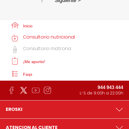
1
Siguiente >
Inicio
Consultorio nutricional
Consultorio matrona
¡Me apunto!
Faqs
944 943 444
L-S de 9:00h a 22:00h
EROSKI
ATENCION AL CLIENTE