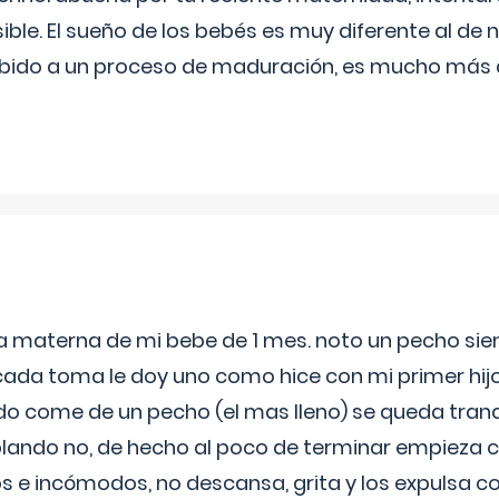
ible. El sueño de los bebés es muy diferente al de 
ebido a un proceso de maduración, es mucho más a
ia materna de mi bebe de 1 mes. noto un pecho s
 cada toma le doy uno como hice con mi primer hi
do come de un pecho (el mas lleno) se queda tranqu
lando no, de hecho al poco de terminar empieza c
s e incómodos, no descansa, grita y los expulsa co