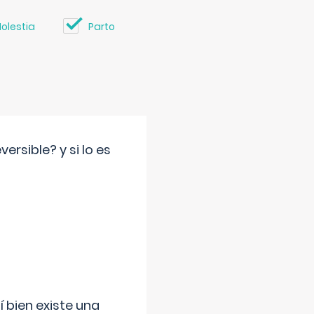
olestia
Parto
rsible? y si lo es
í bien existe una