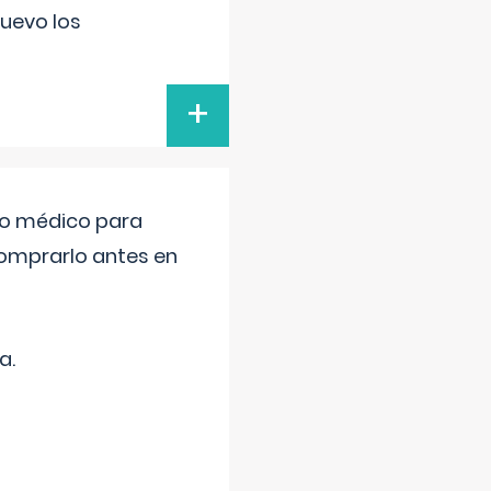
uevo los
+
tro médico para
comprarlo antes en
a.