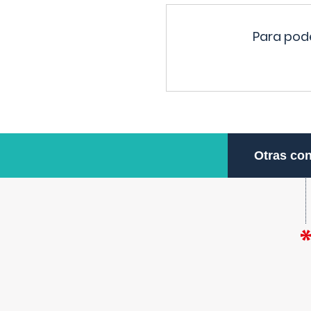
Para pode
Otras con