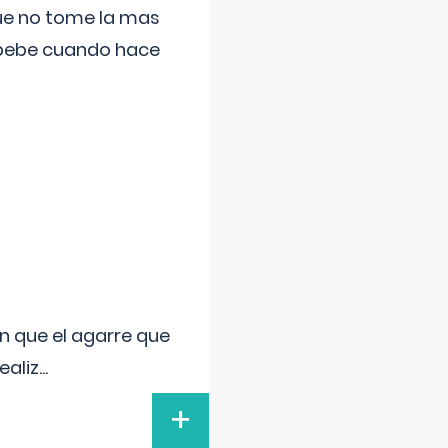
que no tome la mas
 bebe cuando hace
n que el agarre que
ealiz
...
+