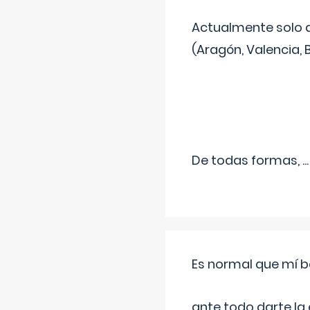
Actualmente solo 
(Aragón, Valencia, B
De todas formas,
...
Es normal que mí b
ante todo darte la