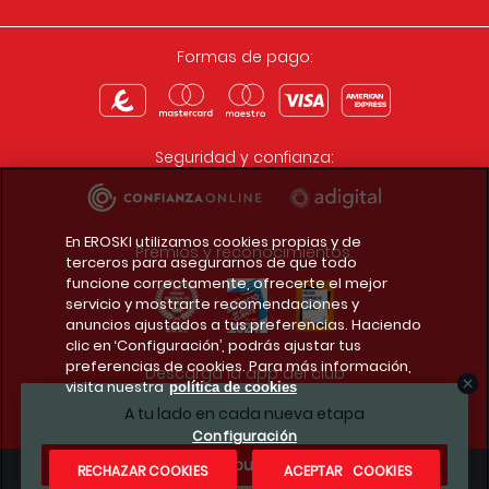
Formas de pago:
Seguridad y confianza:
En EROSKI utilizamos cookies propias y de
Premios y reconocimientos:
terceros para asegurarnos de que todo
funcione correctamente, ofrecerte el mejor
servicio y mostrarte recomendaciones y
anuncios ajustados a tus preferencias. Haciendo
clic en ‘Configuración’, podrás ajustar tus
preferencias de cookies. Para más información,
Descarga la app del club
visita nuestra
política de cookies
A tu lado en cada nueva etapa
Configuración
¿Te apuntas?
RECHAZAR COOKIES
ACEPTAR COOKIES
Condiciones legales