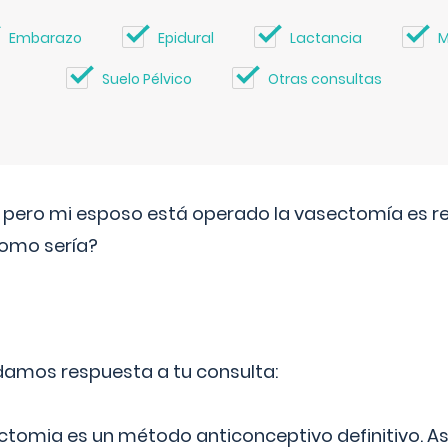
Embarazo
Epidural
Lactancia
M
Suelo Pélvico
Otras consultas
o pero mi esposo está operado la vasectomía es reve
como sería?
 damos respuesta a tu consulta:
ectomia es un método anticonceptivo definitivo. As