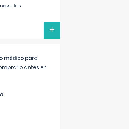
uevo los
+
tro médico para
comprarlo antes en
a.