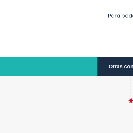
Para pode
Otras con