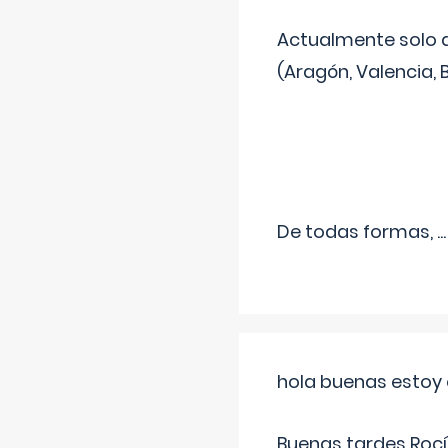
Actualmente solo 
(Aragón, Valencia, B
De todas formas,
...
hola buenas estoy 
Buenas tardes Rocí