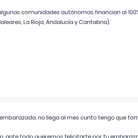
algunas comunidades autónomas financian al 100%
aleares, La Rioja, Andalucía y Cantabria).
embarazada. no llega al mes cunto tengo que toma
o, ante todo queremos felicitarte por tu embarazo