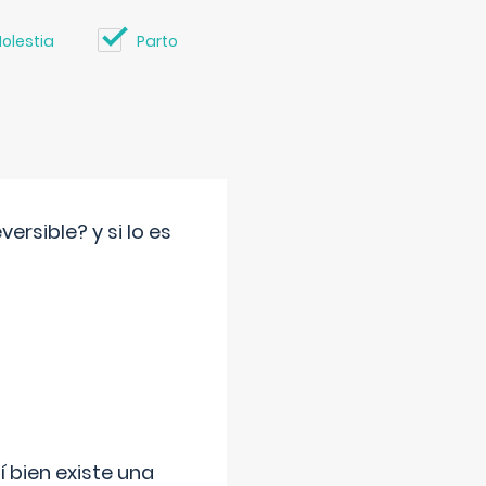
olestia
Parto
rsible? y si lo es
í bien existe una