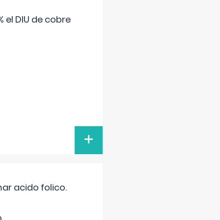
 el DIU de cobre
+
r acido folico.
.