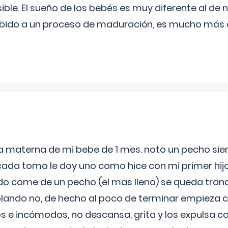
ible. El sueño de los bebés es muy diferente al de 
ebido a un proceso de maduración, es mucho más a
ia materna de mi bebe de 1 mes. noto un pecho s
 cada toma le doy uno como hice con mi primer hi
do come de un pecho (el mas lleno) se queda tranqu
lando no, de hecho al poco de terminar empieza c
s e incómodos, no descansa, grita y los expulsa co