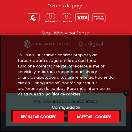
Formas de pago:
Seguridad y confianza:
En EROSKI utilizamos cookies propias y de
Premios y reconocimientos:
terceros para asegurarnos de que todo
funcione correctamente, ofrecerte el mejor
servicio y mostrarte recomendaciones y
anuncios ajustados a tus preferencias. Haciendo
clic en ‘Configuración’, podrás ajustar tus
preferencias de cookies. Para más información,
Descarga la app del club
visita nuestra
política de cookies
A tu lado en cada nueva etapa
Configuración
¿Te apuntas?
RECHAZAR COOKIES
ACEPTAR COOKIES
Condiciones legales