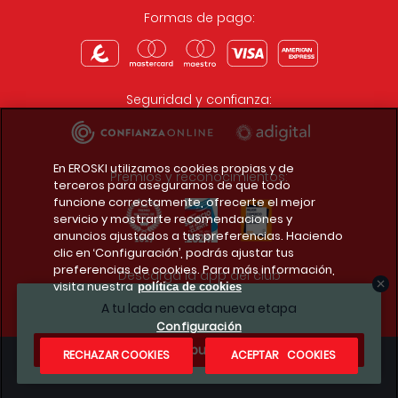
Formas de pago:
Seguridad y confianza:
En EROSKI utilizamos cookies propias y de
Premios y reconocimientos:
terceros para asegurarnos de que todo
funcione correctamente, ofrecerte el mejor
servicio y mostrarte recomendaciones y
anuncios ajustados a tus preferencias. Haciendo
clic en ‘Configuración’, podrás ajustar tus
preferencias de cookies. Para más información,
Descarga la app del club
visita nuestra
política de cookies
A tu lado en cada nueva etapa
Configuración
¿Te apuntas?
RECHAZAR COOKIES
ACEPTAR COOKIES
Condiciones legales