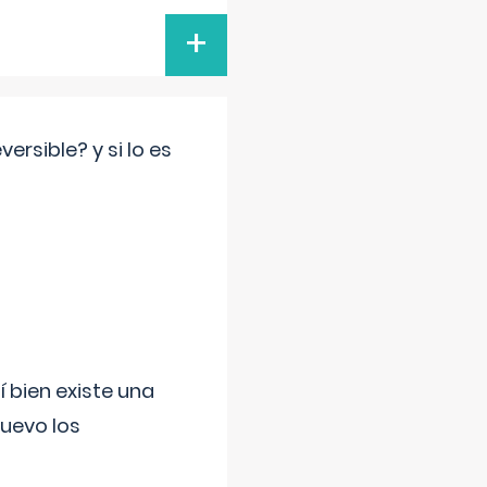
+
rsible? y si lo es
í bien existe una
uevo los