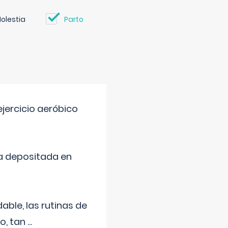
olestia
Parto
jercicio aeróbico
a depositada en
ble, las rutinas de
o, tan
...