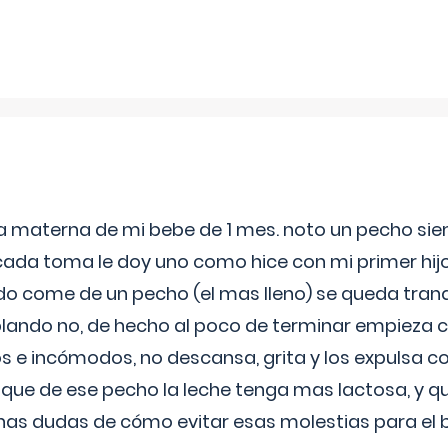
ia materna de mi bebe de 1 mes. noto un pecho s
 cada toma le doy uno como hice con mi primer hi
do come de un pecho (el mas lleno) se queda tranqu
lando no, de hecho al poco de terminar empieza c
s e incómodos, no descansa, grita y los expulsa co
 que de ese pecho la leche tenga mas lactosa, y 
as dudas de cómo evitar esas molestias para el