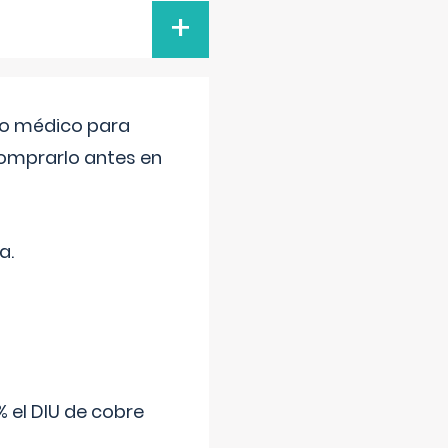
+
tro médico para
comprarlo antes en
a.
 el DIU de cobre