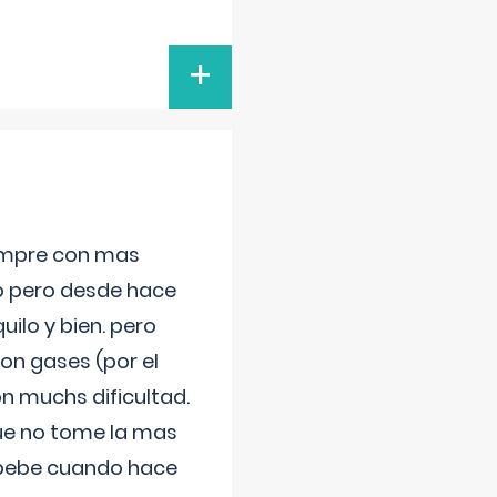
+
iempre con mas
jo pero desde hace
ilo y bien. pero
on gases (por el
n muchs dificultad.
que no tome la mas
 bebe cuando hace