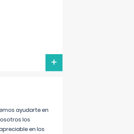
+
aremos ayudarte en
nosotros los
preciable en los