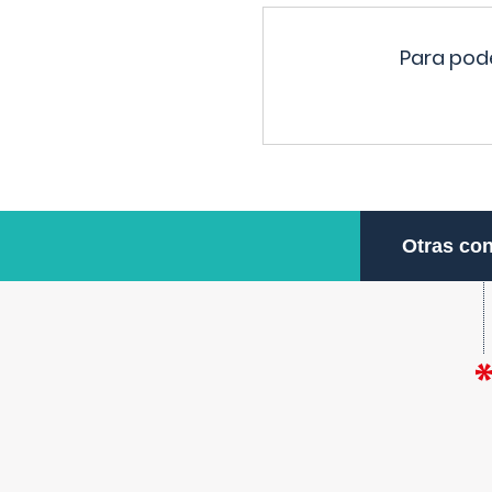
Para pode
Otras con