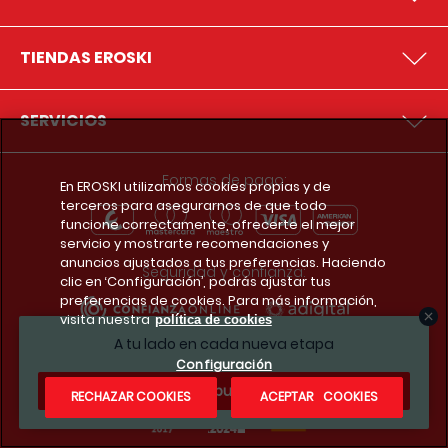
TIENDAS EROSKI
SERVICIOS
Formas de pago:
En EROSKI utilizamos cookies propias y de
terceros para asegurarnos de que todo
funcione correctamente, ofrecerte el mejor
servicio y mostrarte recomendaciones y
anuncios ajustados a tus preferencias. Haciendo
Seguridad y confianza:
clic en ‘Configuración’, podrás ajustar tus
preferencias de cookies. Para más información,
visita nuestra
política de cookies
A tu lado en cada nueva etapa
Premios y reconocimientos:
Configuración
¿Te apuntas?
RECHAZAR COOKIES
ACEPTAR COOKIES