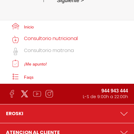
1
Siguiente >
Inicio
Consultorio nutricional
Consultorio matrona
¡Me apunto!
Faqs
944 943 444
L-S de 9:00h a 22:00h
EROSKI
ATENCION AL CLIENTE