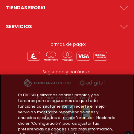
TIENDAS EROSKI
SERVICIOS
Formas de pago:
Seguridad y confianza:
En EROSKI utilizamos cookies propias y de
Premios y reconocimientos:
terceros para asegurarnos de que todo
funcione correctamente, ofrecerte el mejor
servicio y mostrarte recomendaciones y
anuncios ajustados a tus preferencias. Haciendo
clic en ‘Configuración’, podrás ajustar tus
preferencias de cookies. Para más información,
Descarga la app del club