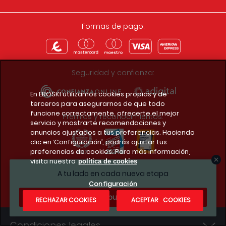
Formas de pago:
Seguridad y confianza:
En EROSKI utilizamos cookies propias y de
terceros para asegurarnos de que todo
funcione correctamente, ofrecerte el mejor
Premios y reconocimientos:
servicio y mostrarte recomendaciones y
anuncios ajustados a tus preferencias. Haciendo
clic en ‘Configuración’, podrás ajustar tus
preferencias de cookies. Para más información,
visita nuestra
política de cookies
Descarga la app del club
A tu lado en cada nueva etapa
Configuración
¿Te apuntas?
RECHAZAR COOKIES
ACEPTAR COOKIES
Condiciones legales