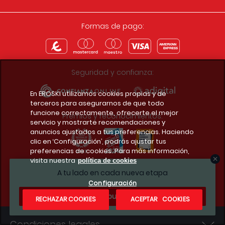
Formas de pago:
Seguridad y confianza:
En EROSKI utilizamos cookies propias y de
terceros para asegurarnos de que todo
funcione correctamente, ofrecerte el mejor
Premios y reconocimientos:
servicio y mostrarte recomendaciones y
anuncios ajustados a tus preferencias. Haciendo
clic en ‘Configuración’, podrás ajustar tus
preferencias de cookies. Para más información,
visita nuestra
política de cookies
Descarga la app del club
A tu lado en cada nueva etapa
Configuración
¿Te apuntas?
RECHAZAR COOKIES
ACEPTAR COOKIES
Condiciones legales