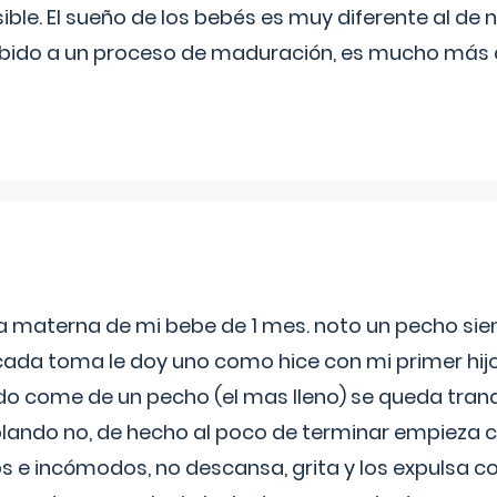
ible. El sueño de los bebés es muy diferente al de 
ebido a un proceso de maduración, es mucho más a
ia materna de mi bebe de 1 mes. noto un pecho s
 cada toma le doy uno como hice con mi primer hi
do come de un pecho (el mas lleno) se queda tranqu
lando no, de hecho al poco de terminar empieza c
s e incómodos, no descansa, grita y los expulsa co