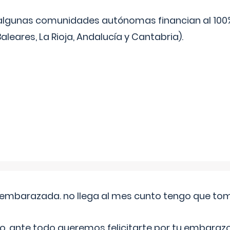
algunas comunidades autónomas financian al 100%
aleares, La Rioja, Andalucía y Cantabria).
embarazada. no llega al mes cunto tengo que toma
o, ante todo queremos felicitarte por tu embarazo