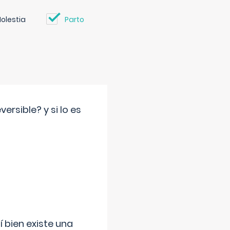
olestia
Parto
rsible? y si lo es
í bien existe una