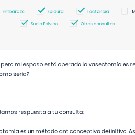
Embarazo
Epidural
Lactancia
M
Suelo Pélvico
Otras consultas
o pero mi esposo está operado la vasectomía es reve
como sería?
 damos respuesta a tu consulta:
ectomia es un método anticonceptivo definitivo. As