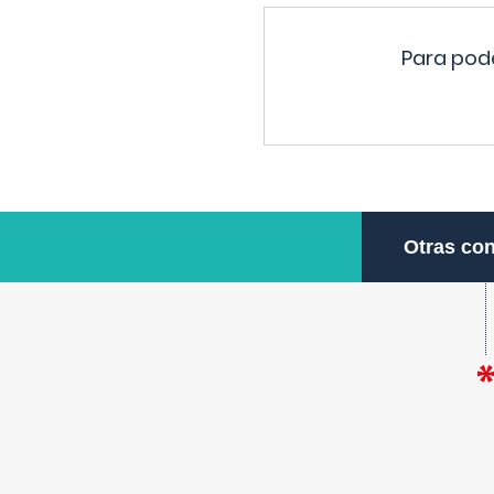
Para pode
Otras con