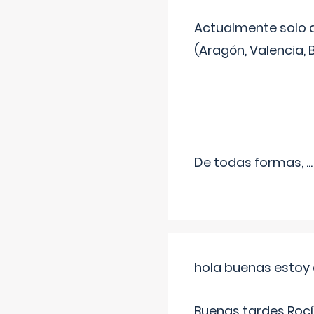
Actualmente solo 
(Aragón, Valencia, B
De todas formas,
...
hola buenas estoy 
Buenas tardes Rocí