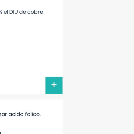
 el DIU de cobre
+
r acido folico.
.