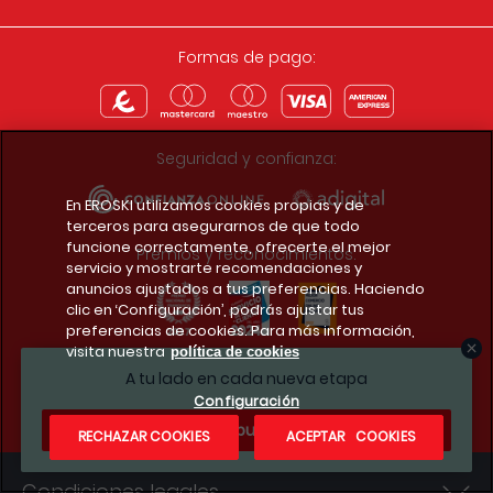
Formas de pago:
Seguridad y confianza:
En EROSKI utilizamos cookies propias y de
terceros para asegurarnos de que todo
funcione correctamente, ofrecerte el mejor
Premios y reconocimientos:
servicio y mostrarte recomendaciones y
anuncios ajustados a tus preferencias. Haciendo
clic en ‘Configuración’, podrás ajustar tus
preferencias de cookies. Para más información,
visita nuestra
política de cookies
Descarga la app del club
A tu lado en cada nueva etapa
Configuración
¿Te apuntas?
RECHAZAR COOKIES
ACEPTAR COOKIES
Condiciones legales