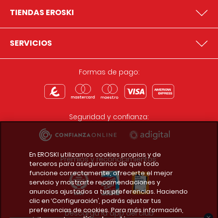
TIENDAS EROSKI
SERVICIOS
Formas de pago:
Seguridad y confianza:
En EROSKI utilizamos cookies propias y de
Premios y reconocimientos:
terceros para asegurarnos de que todo
funcione correctamente, ofrecerte el mejor
servicio y mostrarte recomendaciones y
anuncios ajustados a tus preferencias. Haciendo
clic en ‘Configuración’, podrás ajustar tus
preferencias de cookies. Para más información,
Descarga la app del club