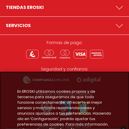
TIENDAS EROSKI
SERVICIOS
Formas de pago:
Seguridad y confianza:
En EROSKI utilizamos cookies propias y de
Premios y reconocimientos:
terceros para asegurarnos de que todo
funcione correctamente, ofrecerte el mejor
servicio y mostrarte recomendaciones y
anuncios ajustados a tus preferencias. Haciendo
clic en ‘Configuración’, podrás ajustar tus
preferencias de cookies. Para más información,
Descarga la app del club