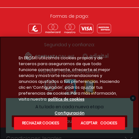
Formas de pago:
Seguridad y confianza:
En EROSKI utilizamos cookies propias y de
terceros para asegurarnos de que todo
funcione correctamente, ofrecerte el mejor
Premios y reconocimientos:
servicio y mostrarte recomendaciones y
anuncios ajustados a tus preferencias. Haciendo
clic en ‘Configuración’, podrás ajustar tus
preferencias de cookies. Para más información,
visita nuestra
política de cookies
Descarga la app del club
A tu lado en cada nueva etapa
Configuración
¿Te apuntas?
RECHAZAR COOKIES
ACEPTAR COOKIES
Condiciones legales