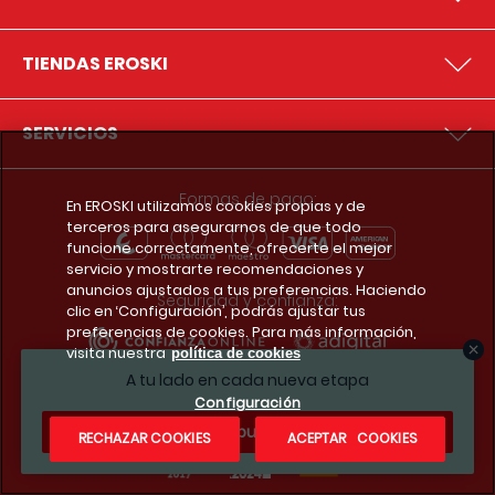
TIENDAS EROSKI
SERVICIOS
Formas de pago:
En EROSKI utilizamos cookies propias y de
terceros para asegurarnos de que todo
funcione correctamente, ofrecerte el mejor
servicio y mostrarte recomendaciones y
anuncios ajustados a tus preferencias. Haciendo
Seguridad y confianza:
clic en ‘Configuración’, podrás ajustar tus
preferencias de cookies. Para más información,
visita nuestra
política de cookies
A tu lado en cada nueva etapa
Premios y reconocimientos:
Configuración
¿Te apuntas?
RECHAZAR COOKIES
ACEPTAR COOKIES