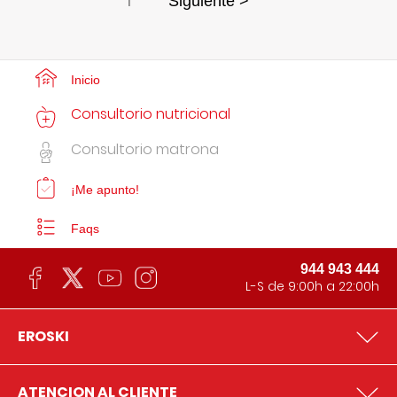
1
Siguiente >
Inicio
Consultorio nutricional
Consultorio matrona
¡Me apunto!
Faqs
944 943 444
L-S de 9:00h a 22:00h
EROSKI
ATENCION AL CLIENTE