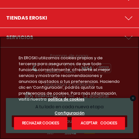
TIENDAS EROSKI
SERVICIOS
Formas de pago:
En EROSKI utilizamos cookies propias y de
terceros para asegurarnos de que todo
funcione correctamente, ofrecerte el mejor
servicio y mostrarte recomendaciones y
anuncios ajustados a tus preferencias. Haciendo
Seguridad y confianza:
clic en ‘Configuración’, podrás ajustar tus
preferencias de cookies. Para más información,
visita nuestra
política de cookies
A tu lado en cada nueva etapa
Premios y reconocimientos:
Configuración
¿Te apuntas?
RECHAZAR COOKIES
ACEPTAR COOKIES