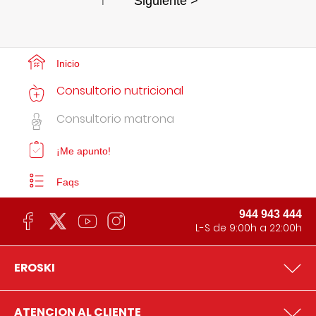
1
Siguiente >
Inicio
Consultorio nutricional
Consultorio matrona
¡Me apunto!
Faqs
944 943 444
L-S de 9:00h a 22:00h
EROSKI
ATENCION AL CLIENTE