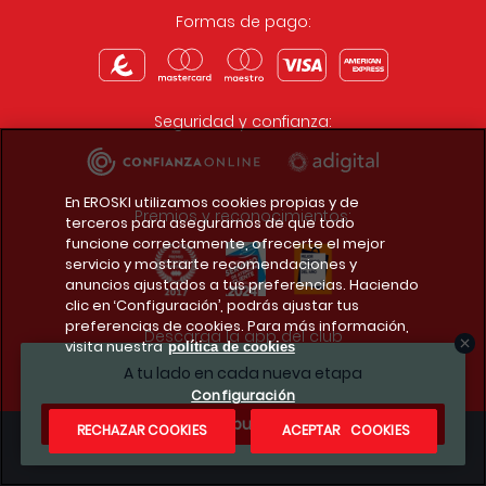
Formas de pago:
Seguridad y confianza:
En EROSKI utilizamos cookies propias y de
Premios y reconocimientos:
terceros para asegurarnos de que todo
funcione correctamente, ofrecerte el mejor
servicio y mostrarte recomendaciones y
anuncios ajustados a tus preferencias. Haciendo
clic en ‘Configuración’, podrás ajustar tus
preferencias de cookies. Para más información,
Descarga la app del club
visita nuestra
política de cookies
A tu lado en cada nueva etapa
Configuración
¿Te apuntas?
RECHAZAR COOKIES
ACEPTAR COOKIES
Condiciones legales