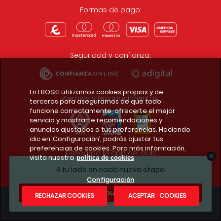
Formas de pago:
Seguridad y confianza:
En EROSKI utilizamos cookies propias y de
Premios y reconocimientos:
terceros para asegurarnos de que todo
funcione correctamente, ofrecerte el mejor
servicio y mostrarte recomendaciones y
anuncios ajustados a tus preferencias. Haciendo
clic en ‘Configuración’, podrás ajustar tus
preferencias de cookies. Para más información,
Descarga la app del club
visita nuestra
política de cookies
A tu lado en cada nueva etapa
Configuración
¿Te apuntas?
RECHAZAR COOKIES
ACEPTAR COOKIES
Condiciones legales