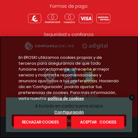
Formas de pago:
Seguridad y confianza:
En EROSKI utilizamos cookies propias y de
Premios y reconocimientos:
terceros para asegurarnos de que todo
funcione correctamente, ofrecerte el mejor
servicio y mostrarte recomendaciones y
anuncios ajustados a tus preferencias. Haciendo
clic en ‘Configuración’, podrás ajustar tus
preferencias de cookies. Para más información,
Descarga la app del club
visita nuestra
política de cookies
A tu lado en cada nueva etapa
Configuración
¿Te apuntas?
RECHAZAR COOKIES
ACEPTAR COOKIES
Condiciones legales