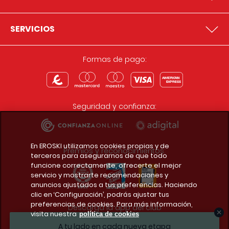
SERVICIOS
Formas de pago:
Seguridad y confianza:
En EROSKI utilizamos cookies propias y de
Premios y reconocimientos:
terceros para asegurarnos de que todo
funcione correctamente, ofrecerte el mejor
servicio y mostrarte recomendaciones y
anuncios ajustados a tus preferencias. Haciendo
clic en ‘Configuración’, podrás ajustar tus
preferencias de cookies. Para más información,
Descarga la app del club
visita nuestra
política de cookies
A tu lado en cada nueva etapa