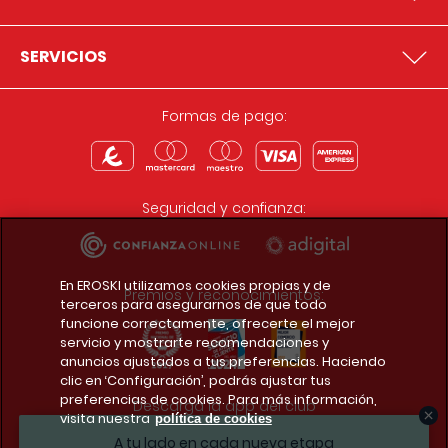
SERVICIOS
Formas de pago:
Seguridad y confianza:
En EROSKI utilizamos cookies propias y de
Premios y reconocimientos:
terceros para asegurarnos de que todo
funcione correctamente, ofrecerte el mejor
servicio y mostrarte recomendaciones y
anuncios ajustados a tus preferencias. Haciendo
clic en ‘Configuración’, podrás ajustar tus
preferencias de cookies. Para más información,
Descarga la app del club
visita nuestra
política de cookies
A tu lado en cada nueva etapa