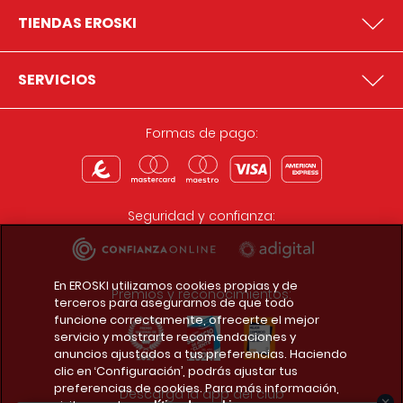
TIENDAS EROSKI
SERVICIOS
Formas de pago:
Seguridad y confianza:
En EROSKI utilizamos cookies propias y de
Premios y reconocimientos:
terceros para asegurarnos de que todo
funcione correctamente, ofrecerte el mejor
servicio y mostrarte recomendaciones y
anuncios ajustados a tus preferencias. Haciendo
clic en ‘Configuración’, podrás ajustar tus
preferencias de cookies. Para más información,
Descarga la app del club