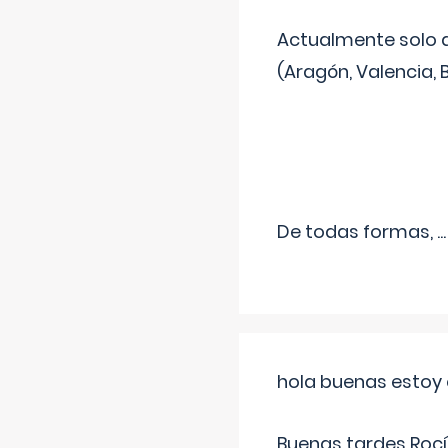
Actualmente solo 
(Aragón, Valencia, B
De todas formas,
...
hola buenas estoy 
Buenas tardes Rocí