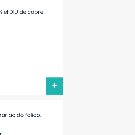
 el DIU de cobre
+
r acido folico.
.