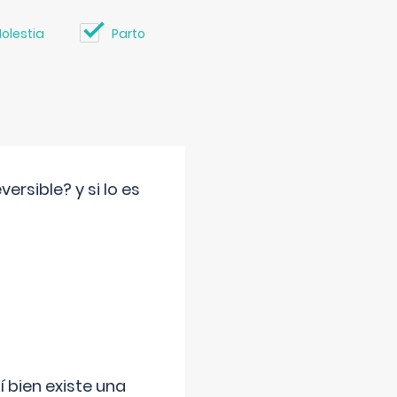
olestia
Parto
rsible? y si lo es
í bien existe una