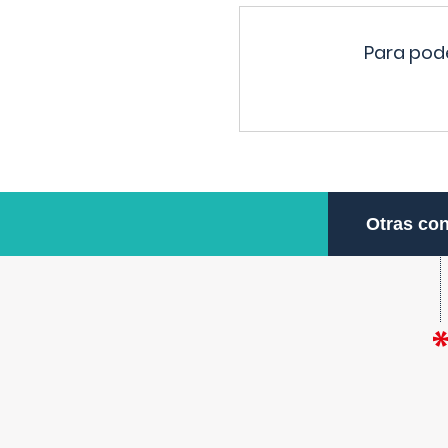
Para pode
Otras con