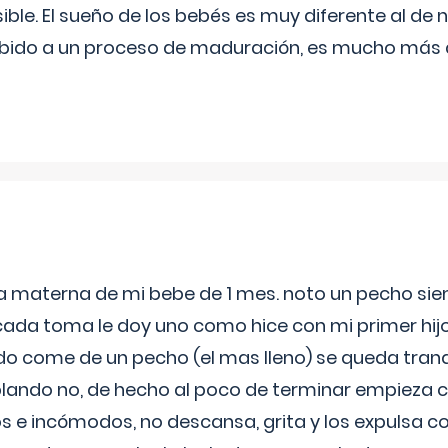
ible. El sueño de los bebés es muy diferente al de 
ebido a un proceso de maduración, es mucho más a
ia materna de mi bebe de 1 mes. noto un pecho s
 cada toma le doy uno como hice con mi primer hi
do come de un pecho (el mas lleno) se queda tranqu
lando no, de hecho al poco de terminar empieza c
s e incómodos, no descansa, grita y los expulsa co