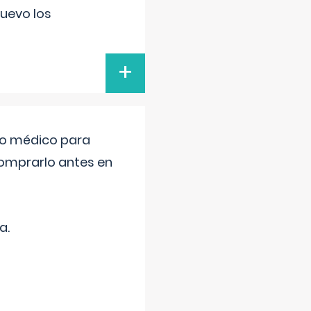
uevo los
+
tro médico para
comprarlo antes en
a.