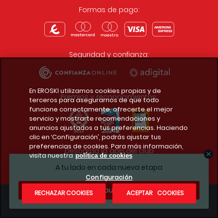
Formas de pago:
Seguridad y confianza:
En EROSKI utilizamos cookies propias y de
Premios y reconocimientos:
terceros para asegurarnos de que todo
funcione correctamente, ofrecerte el mejor
servicio y mostrarte recomendaciones y
anuncios ajustados a tus preferencias. Haciendo
clic en ‘Configuración’, podrás ajustar tus
preferencias de cookies. Para más información,
Descarga la app del club
visita nuestra
política de cookies
A tu lado en cada nueva etapa
Configuración
¿Te apuntas?
RECHAZAR COOKIES
ACEPTAR COOKIES
Condiciones legales