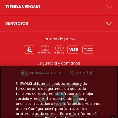
TIENDAS EROSKI
SERVICIOS
Formas de pago:
Seguridad y confianza:
En EROSKI utilizamos cookies propias y de
Premios y reconocimientos:
terceros para asegurarnos de que todo
funcione correctamente, ofrecerte el mejor
servicio y mostrarte recomendaciones y
anuncios ajustados a tus preferencias. Haciendo
clic en ‘Configuración’, podrás ajustar tus
preferencias de cookies. Para más información,
Descarga la app del club