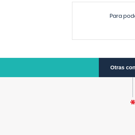
Para pode
Otras con