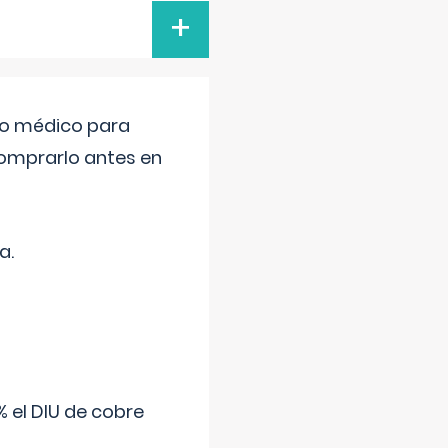
+
tro médico para
comprarlo antes en
a.
 el DIU de cobre