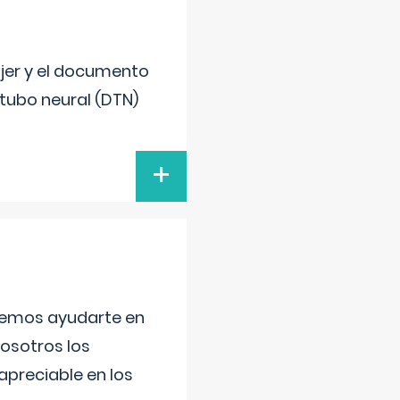
ujer y el documento
 tubo neural (DTN)
+
aremos ayudarte en
nosotros los
preciable en los