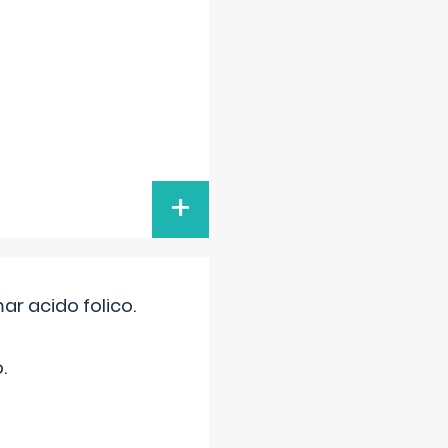
+
r acido folico.
.