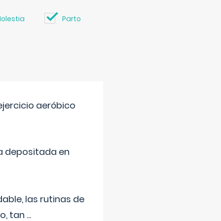
olestia
Parto
jercicio aeróbico
a depositada en
ble, las rutinas de
o, tan
...