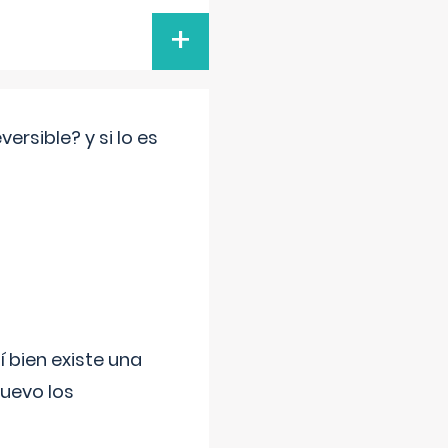
+
rsible? y si lo es
í bien existe una
uevo los