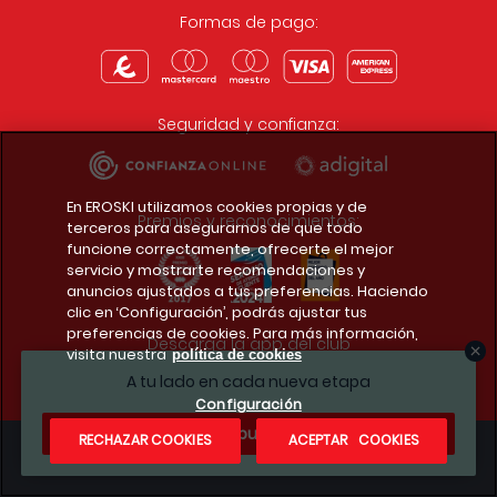
Formas de pago:
Seguridad y confianza:
En EROSKI utilizamos cookies propias y de
Premios y reconocimientos:
terceros para asegurarnos de que todo
funcione correctamente, ofrecerte el mejor
servicio y mostrarte recomendaciones y
anuncios ajustados a tus preferencias. Haciendo
clic en ‘Configuración’, podrás ajustar tus
preferencias de cookies. Para más información,
Descarga la app del club
visita nuestra
política de cookies
A tu lado en cada nueva etapa
Configuración
¿Te apuntas?
RECHAZAR COOKIES
ACEPTAR COOKIES
Condiciones legales