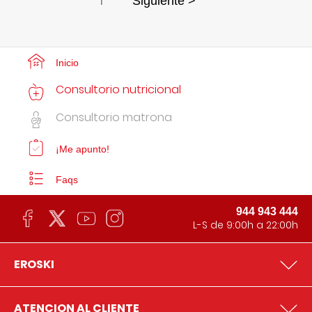
1
Siguiente >
Inicio
Consultorio nutricional
Consultorio matrona
¡Me apunto!
Faqs
944 943 444
L-S de 9:00h a 22:00h
EROSKI
ATENCION AL CLIENTE