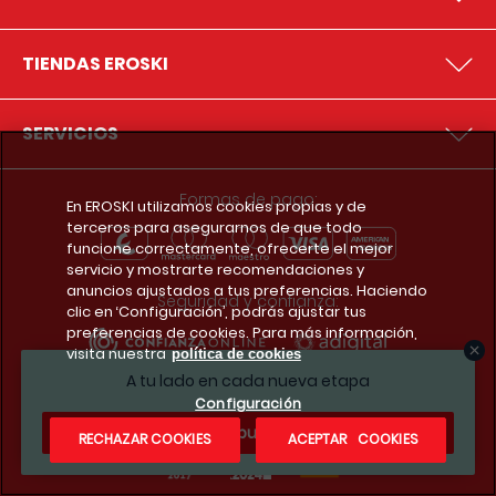
TIENDAS EROSKI
SERVICIOS
Formas de pago:
En EROSKI utilizamos cookies propias y de
terceros para asegurarnos de que todo
funcione correctamente, ofrecerte el mejor
servicio y mostrarte recomendaciones y
anuncios ajustados a tus preferencias. Haciendo
Seguridad y confianza:
clic en ‘Configuración’, podrás ajustar tus
preferencias de cookies. Para más información,
visita nuestra
política de cookies
A tu lado en cada nueva etapa
Premios y reconocimientos:
Configuración
¿Te apuntas?
RECHAZAR COOKIES
ACEPTAR COOKIES