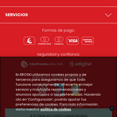
SERVICIOS
Formas de pago:
Seguridad y confianza:
En EROSKI utilizamos cookies propias y de
Premios y reconocimientos:
terceros para asegurarnos de que todo
funcione correctamente, ofrecerte el mejor
servicio y mostrarte recomendaciones y
anuncios ajustados a tus preferencias. Haciendo
clic en ‘Configuración’, podrás ajustar tus
preferencias de cookies. Para más información,
Descarga la app del club
visita nuestra
política de cookies
A tu lado en cada nueva etapa