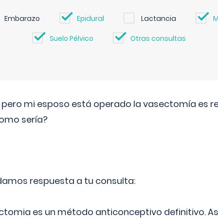
Embarazo
Epidural
Lactancia
M
Suelo Pélvico
Otras consultas
o pero mi esposo está operado la vasectomía es reve
como sería?
 damos respuesta a tu consulta:
ectomia es un método anticonceptivo definitivo. As