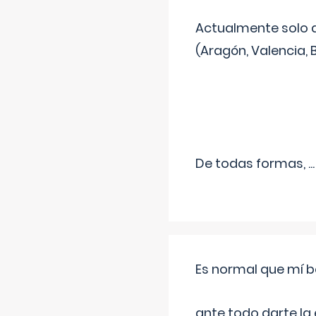
Actualmente solo 
(Aragón, Valencia, B
De todas formas,
...
Es normal que mí b
ante todo darte la