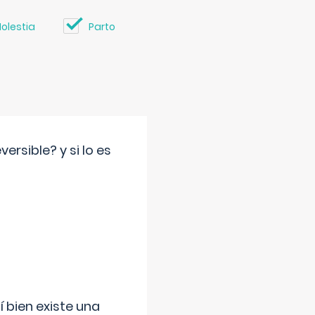
olestia
Parto
rsible? y si lo es
í bien existe una