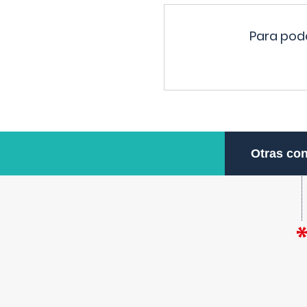
Para pode
Otras con