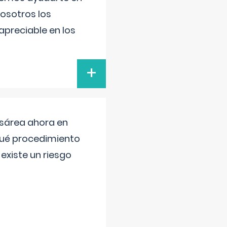
nosotros los
preciable en los
+
esárea ahora en
 qué procedimiento
existe un riesgo