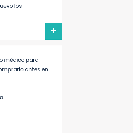
uevo los
+
tro médico para
comprarlo antes en
a.