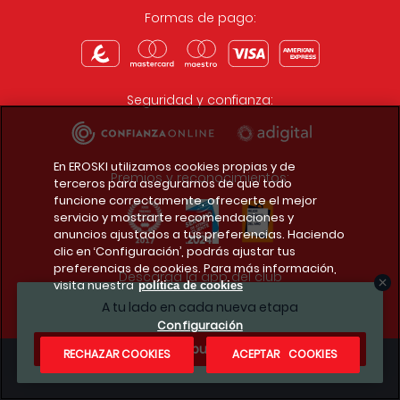
Formas de pago:
Seguridad y confianza:
En EROSKI utilizamos cookies propias y de
Premios y reconocimientos:
terceros para asegurarnos de que todo
funcione correctamente, ofrecerte el mejor
servicio y mostrarte recomendaciones y
anuncios ajustados a tus preferencias. Haciendo
clic en ‘Configuración’, podrás ajustar tus
preferencias de cookies. Para más información,
Descarga la app del club
visita nuestra
política de cookies
A tu lado en cada nueva etapa
Configuración
¿Te apuntas?
RECHAZAR COOKIES
ACEPTAR COOKIES
Condiciones legales