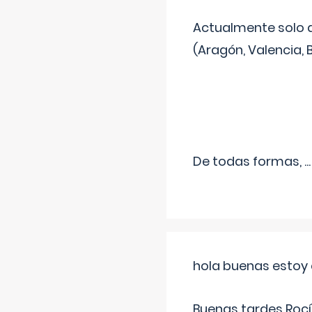
Actualmente solo 
(Aragón, Valencia, B
De todas formas,
...
hola buenas estoy 
Buenas tardes Rocí