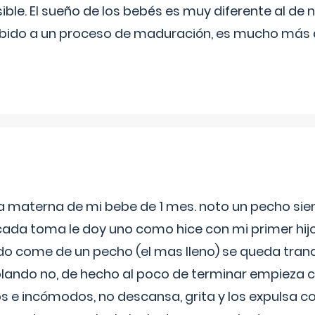
ible. El sueño de los bebés es muy diferente al de 
ebido a un proceso de maduración, es mucho más a
ia materna de mi bebe de 1 mes. noto un pecho s
 cada toma le doy uno como hice con mi primer hi
do come de un pecho (el mas lleno) se queda tranqu
lando no, de hecho al poco de terminar empieza c
s e incómodos, no descansa, grita y los expulsa co