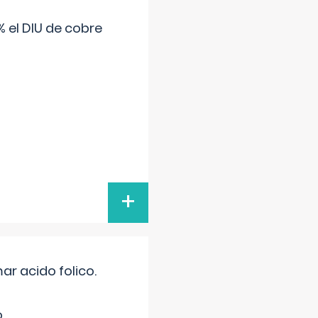
 el DIU de cobre
+
r acido folico.
.