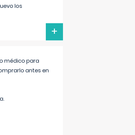
uevo los
+
tro médico para
comprarlo antes en
a.