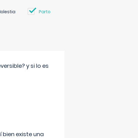
olestia
Parto
rsible? y si lo es
í bien existe una