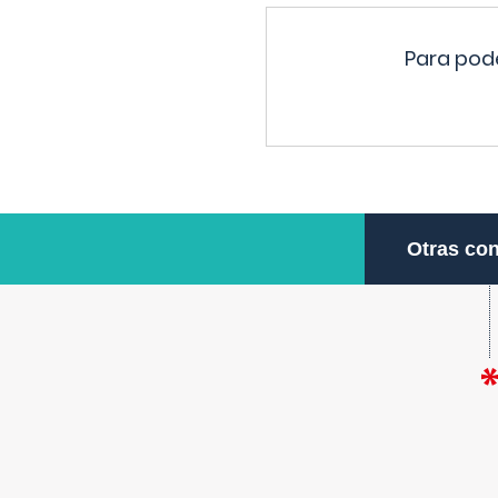
Para pode
Otras con