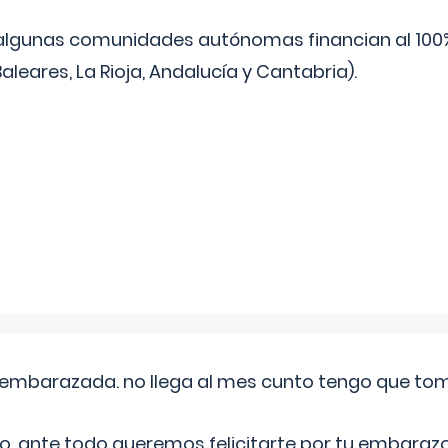
algunas comunidades autónomas financian al 100%
aleares, La Rioja, Andalucía y Cantabria).
embarazada. no llega al mes cunto tengo que toma
o, ante todo queremos felicitarte por tu embarazo