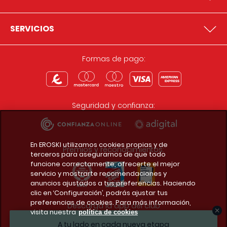
SERVICIOS
Formas de pago:
Seguridad y confianza:
En EROSKI utilizamos cookies propias y de
Premios y reconocimientos:
terceros para asegurarnos de que todo
funcione correctamente, ofrecerte el mejor
servicio y mostrarte recomendaciones y
anuncios ajustados a tus preferencias. Haciendo
clic en ‘Configuración’, podrás ajustar tus
preferencias de cookies. Para más información,
Descarga la app del club
visita nuestra
política de cookies
A tu lado en cada nueva etapa