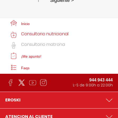
1
Siguiente >
Inicio
Consultorio nutricional
Consultorio matrona
¡Me apunto!
Faqs
944 943 444
L-S de 9:00h a 22:00h
EROSKI
ATENCION AL CLIENTE