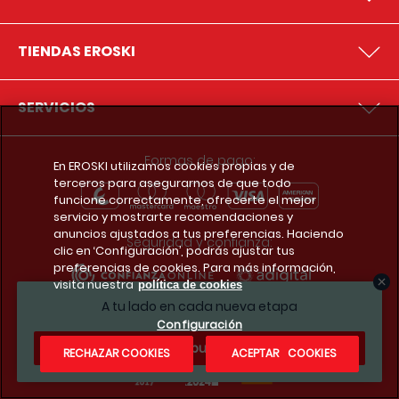
TIENDAS EROSKI
SERVICIOS
Formas de pago:
En EROSKI utilizamos cookies propias y de
terceros para asegurarnos de que todo
funcione correctamente, ofrecerte el mejor
servicio y mostrarte recomendaciones y
anuncios ajustados a tus preferencias. Haciendo
Seguridad y confianza:
clic en ‘Configuración’, podrás ajustar tus
preferencias de cookies. Para más información,
visita nuestra
política de cookies
A tu lado en cada nueva etapa
Premios y reconocimientos:
Configuración
¿Te apuntas?
RECHAZAR COOKIES
ACEPTAR COOKIES