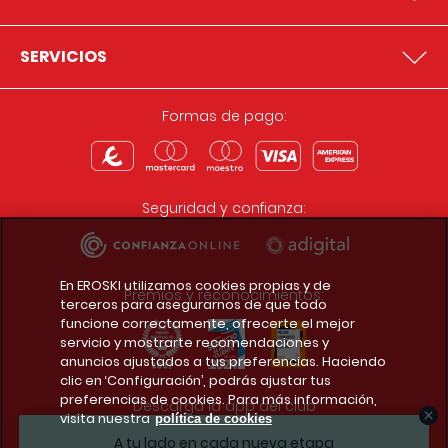
SERVICIOS
Formas de pago:
Seguridad y confianza:
En EROSKI utilizamos cookies propias y de
Premios y reconocimientos:
terceros para asegurarnos de que todo
funcione correctamente, ofrecerte el mejor
servicio y mostrarte recomendaciones y
anuncios ajustados a tus preferencias. Haciendo
clic en ‘Configuración’, podrás ajustar tus
preferencias de cookies. Para más información,
Descarga la app del club
visita nuestra
política de cookies
A tu lado en cada nueva etapa