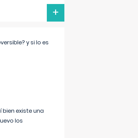
+
rsible? y si lo es
í bien existe una
uevo los