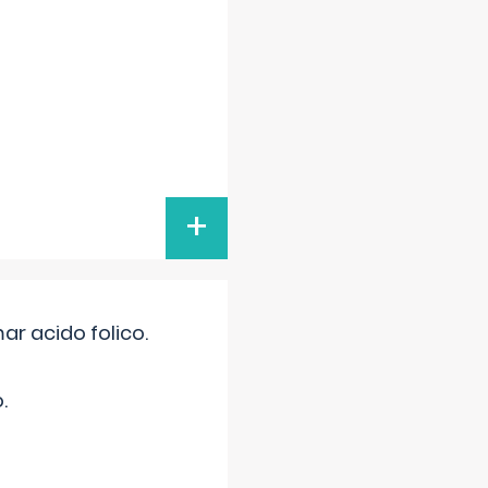
+
r acido folico.
.