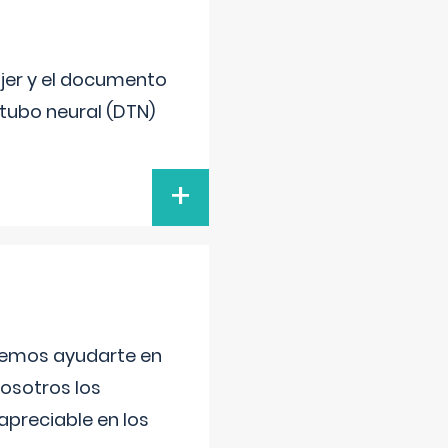
ujer y el documento
 tubo neural (DTN)
+
aremos ayudarte en
nosotros los
preciable en los