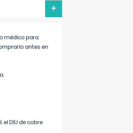
+
tro médico para
comprarlo antes en
a.
 el DIU de cobre