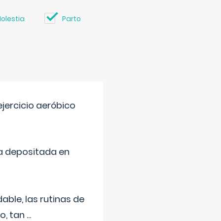
olestia
Parto
jercicio aeróbico
a depositada en
ble, las rutinas de
o, tan
...