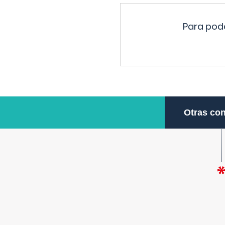
Para pode
Otras con