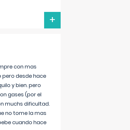
+
iempre con mas
jo pero desde hace
ilo y bien. pero
on gases (por el
n muchs dificultad.
que no tome la mas
 bebe cuando hace