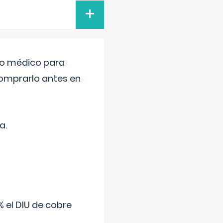
+
tro médico para
comprarlo antes en
a.
 el DIU de cobre