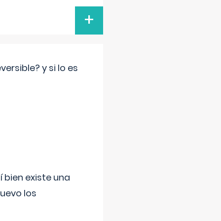
+
rsible? y si lo es
í bien existe una
uevo los