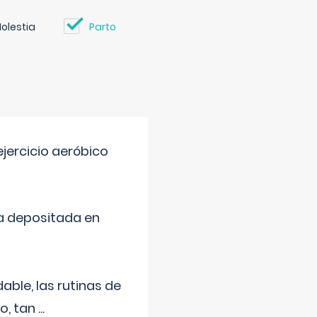
olestia
Parto
jercicio aeróbico
a depositada en
ble, las rutinas de
o, tan
...