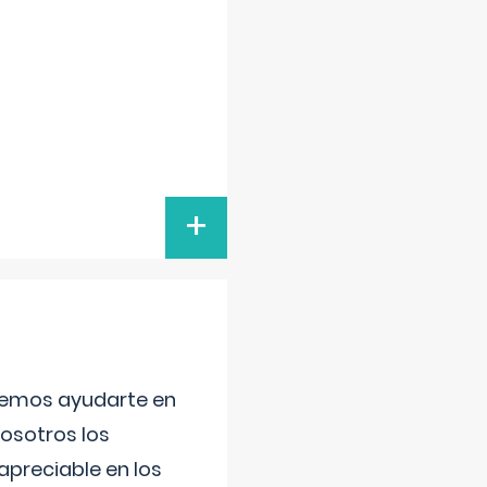
+
aremos ayudarte en
nosotros los
preciable en los