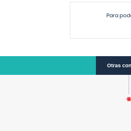
Para pode
Otras con