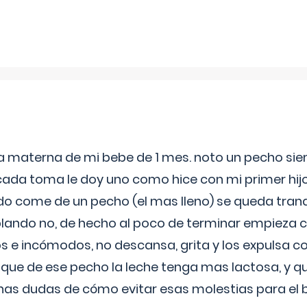
ia materna de mi bebe de 1 mes. noto un pecho s
 cada toma le doy uno como hice con mi primer hi
do come de un pecho (el mas lleno) se queda tranqu
lando no, de hecho al poco de terminar empieza c
s e incómodos, no descansa, grita y los expulsa co
 que de ese pecho la leche tenga mas lactosa, y 
as dudas de cómo evitar esas molestias para el